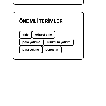
ÖNEMLI TERIMLER
giriş
güncel giriş
para yatırma
minimum yatırım
para çekme
bonuslar
m