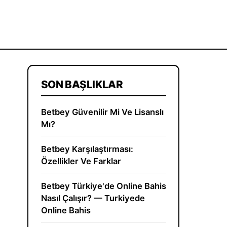
SON BAŞLIKLAR
Betbey Güvenilir Mi Ve Lisanslı
Mı?
Betbey Karşılaştırması:
Özellikler Ve Farklar
Betbey Türkiye'de Online Bahis
Nasıl Çalışır? — Turkiyede
Online Bahis