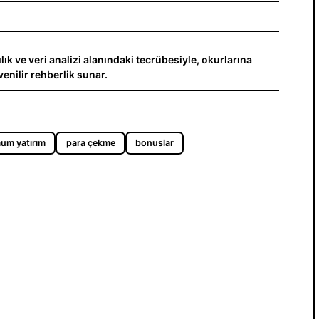
ılık ve veri analizi alanındaki tecrübesiyle, okurlarına
venilir rehberlik sunar.
um yatırım
para çekme
bonuslar