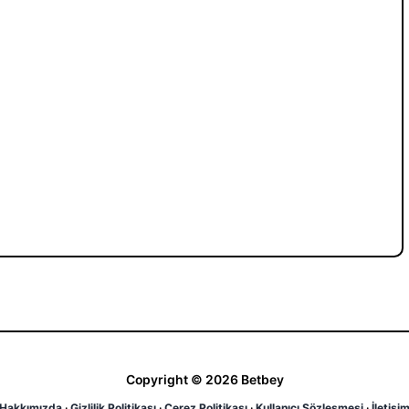
Copyright © 2026 Betbey
Hakkımızda
·
Gizlilik Politikası
·
Çerez Politikası
·
Kullanıcı Sözleşmesi
·
İletişi