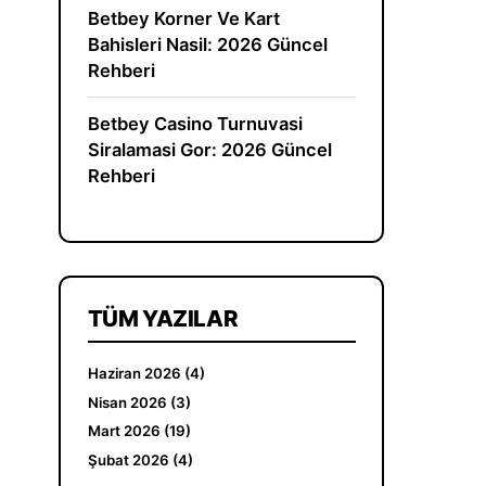
Betbey Korner Ve Kart
Bahisleri Nasil: 2026 Güncel
Rehberi
Betbey Casino Turnuvasi
Siralamasi Gor: 2026 Güncel
Rehberi
TÜM YAZILAR
Haziran 2026 (4)
Nisan 2026 (3)
Mart 2026 (19)
Şubat 2026 (4)