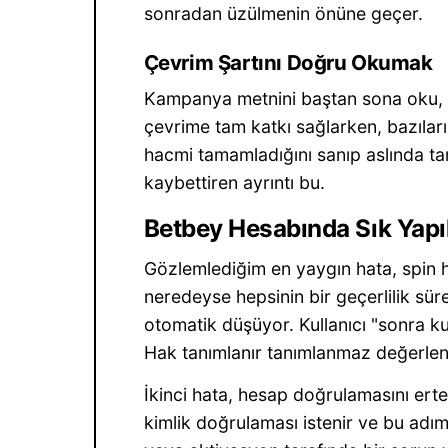
sonradan üzülmenin önüne geçer.
Çevrim Şartını Doğru Okumak
Kampanya metnini baştan sona oku, öz
çevrime tam katkı sağlarken, bazılar
hacmi tamamladığını sanıp aslında t
kaybettiren ayrıntı bu.
Betbey Hesabında Sık Yapı
Gözlemlediğim en yaygın hata, spin 
neredeyse hepsinin bir geçerlilik sür
otomatik düşüyor. Kullanıcı "sonra k
Hak tanımlanır tanımlanmaz değerlen
İkinci hata, hesap doğrulamasını er
kimlik doğrulaması istenir ve bu ad