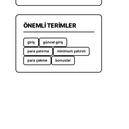
ÖNEMLI TERIMLER
giriş
güncel giriş
para yatırma
minimum yatırım
para çekme
bonuslar