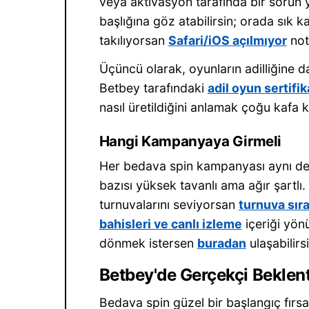
veya aktivasyon tarafında bir sorun
başlığına göz atabilirsin; orada sık k
takılıyorsan
Safari/iOS açılmıyor
notl
Üçüncü olarak, oyunların adilliğine 
Betbey tarafındaki
adil oyun sertifik
nasıl üretildiğini anlamak çoğu kafa ka
Hangi Kampanyaya Girmeli
Her bedava spin kampanyası aynı deği
bazısı yüksek tavanlı ama ağır şartlı.
turnuvalarını seviyorsan
turnuva sır
bahisleri ve canlı izleme
içeriği yön
dönmek istersen
buradan
ulaşabilirsi
Betbey'de Gerçekçi Beklen
Bedava spin güzel bir başlangıç fırsa