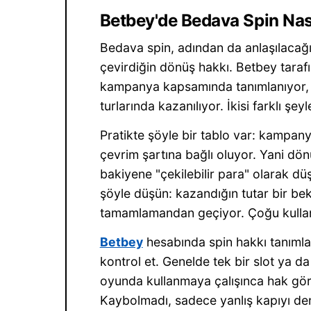
Betbey'de Bedava Spin Nası
Bedava spin, adından da anlaşılacağı
çevirdiğin dönüş hakkı. Betbey tarafı
kampanya kapsamında tanımlanıyor, ya
turlarında kazanılıyor. İkisi farklı şey
Pratikte şöyle bir tablo var: kampan
çevrim şartına bağlı oluyor. Yani dö
bakiyene "çekilebilir para" olarak d
şöyle düşün: kazandığın tutar bir bek
tamamlamandan geçiyor. Çoğu kullanıc
Betbey
hesabında spin hakkı tanımla
kontrol et. Genelde tek bir slot ya da 
oyunda kullanmaya çalışınca hak gör
Kaybolmadı, sadece yanlış kapıyı de