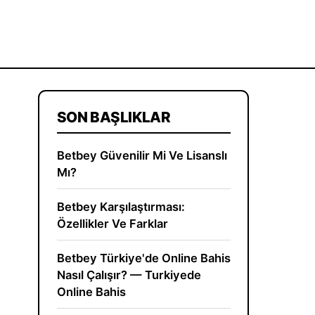
SON BAŞLIKLAR
Betbey Güvenilir Mi Ve Lisanslı
Mı?
Betbey Karşılaştırması:
Özellikler Ve Farklar
Betbey Türkiye'de Online Bahis
Nasıl Çalışır? — Turkiyede
Online Bahis