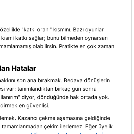
ellikle "katkı oranı" kısmını. Bazı oyunlar
ı kısmi katkı sağlar; bunu bilmeden oynarsan
amamlamamış olabilirsin. Pratikte en çok zaman
lan Hatalar
hakkını son ana bırakmak. Bedava dönüşlerin
esi var; tanımlandıktan birkaç gün sonra
ullanırım" diyor, döndüğünde hak ortada yok.
dirmek en güvenlisi.
telemek. Kazancı çekme aşamasına geldiğinde
ım tamamlanmadan çekim ilerlemez. Eğer üyelik